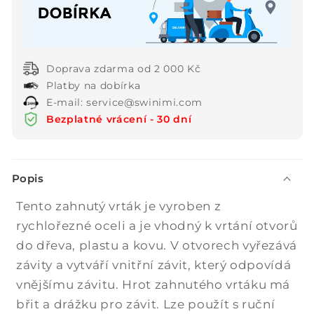
pro
pro
keramiku,
keramiku,
sklo,
sklo,
mramor
mramor
Doprava zdarma od 2 000 Kč
a
a
Platby na dobírka
kovy
kovy
E-mail: service@swinimi.com
Bezplatné vrácení - 30 dní
S
Popis
b
a
Tento zahnutý vrták je vyroben z
l
rychlořezné oceli a je vhodný k vrtání otvorů
i
do dřeva, plastu a kovu. V otvorech vyřezává
t
závity a vytváří vnitřní závit, který odpovídá
e
vnějšímu závitu. Hrot zahnutého vrtáku má
l
břit a drážku pro závit. Lze použít s ruční
n