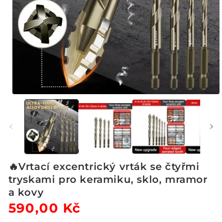
Otevřít
multimédia
1
v
modálním
okně
🔥Vrtací excentrický vrták se čtyřmi
tryskami pro keramiku, sklo, mramor
a kovy
Běžná
590,00 Kč
Výprodejová