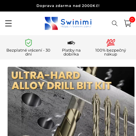
Přejít k
Doprava zdarma nad 2000Kč!
obsahu
0
0
polo
Košík
Bezplatné vrácení - 30
Platby na
100% bezpečný
dní
dobírka
nákup
Přejít na
informace
o
produktu