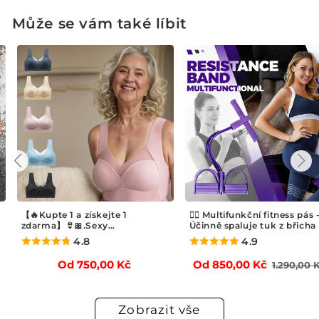
Může se vám také líbit
【🔥Kupte 1 a získejte 1
🏃‍♂️ Multifunkční fitness pás 
zdarma】👙🎀.Sexy
Účinně spaluje tuk z břicha
shromažďovací podprsenka
4.8
4.9
ýprodejová
Běžná
Běžná
Od 750,00 Kč
Od 850,00 Kč
1.290,00 
ena
cena
cena
Zobrazit vše