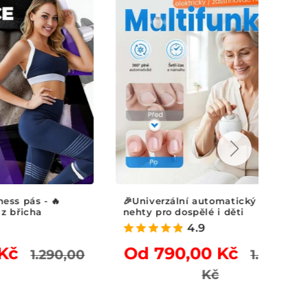
 pás - 🔥
🎉Univerzální automatický pilník na
icha
nehty pro dospělé i děti
4.9
Běžná
Běžná
Od 790,00 Kč
1.290,00
1.290,00
cena
cena
prodejová
Kč
Výprodejová
ena
cena