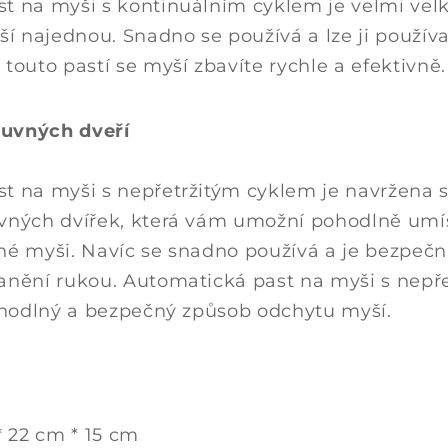
t na myši s kontinuálním cyklem je velmi vel
ší najednou. Snadno se používá a lze ji používa
touto pastí se myší zbavíte rychle a efektivně.
uvných dveří
t na myši s nepřetržitým cyklem je navržena s
vných dvířek, která vám umožní pohodlně umís
né myši. Navíc se snadno používá a je bezpečn
anění rukou. Automatická past na myši s nepř
pohodlný a bezpečný způsob odchytu myší.
* 22 cm * 15 cm