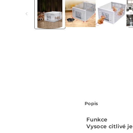
multimédia
1
v
modálním
okně
S
Popis
b
a
Funkce
l
Vysoce citlivé 