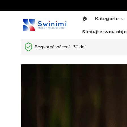
Přejít k
obsahu
🏠
Kategorie
Sledujte svou obj
Bezplatné vrácení - 30 dní
Přejít na
informace
o
produktu