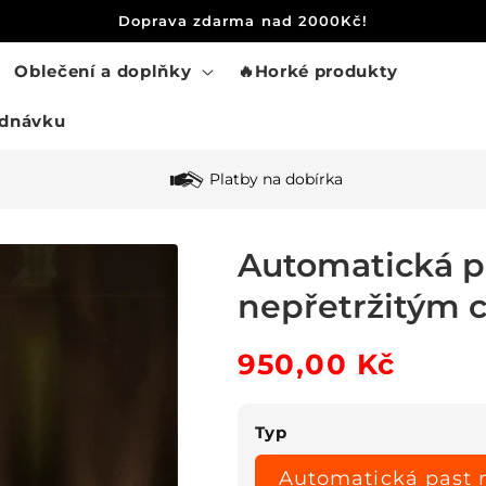
Doprava zdarma nad 2000Kč!
Oblečení a doplňky
🔥Horké produkty
ednávku
Platby na dobírka
Automatická pa
nepřetržitým 
Běžná
950,00 Kč
Výprodejová
cena
cena
Typ
Automatická past 