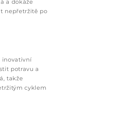
ká a dokáže
t nepřetržitě po
 inovativní
tit potravu a
á, takže
etržitým cyklem