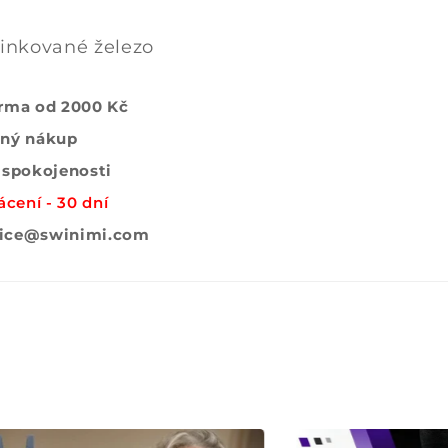
inkované železo
rma od 2000 Kč
ný nákup
 spokojenosti
ácení - 30 dní
rvice@swinimi.com