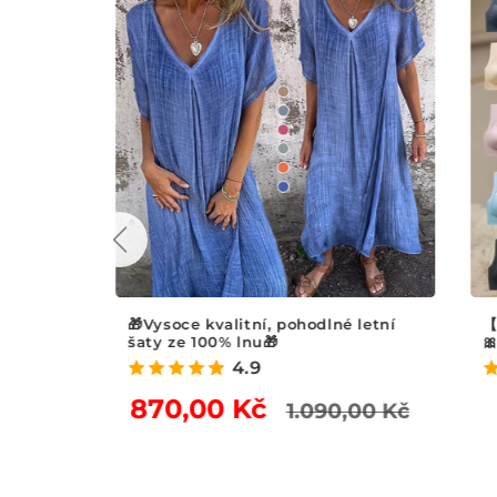
26
🎁Vysoce kvalitní, pohodlné letní
【🔥Kup
šaty ze 100% lnu🎁
🎀.Se
4.9
Běžná
Výprodej
870,00 Kč
1.090,00 Kč
cena
cena