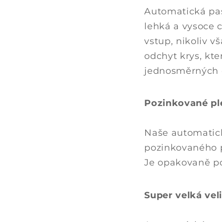
i
Automatická pas
t
lehká a vysoce 
e
vstup, nikoliv v
l
odchyt krys, kte
n
jednosměrných d
ý
o
Pozinkované pl
b
s
Naše automatick
a
pozinkovaného pl
h
Je opakovaně po
Super velká vel