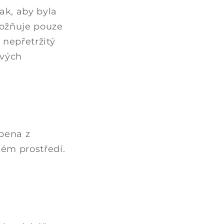
ak, aby byla
možňuje pouze
 nepřetržitý
ivých
bena z
kém prostředí.