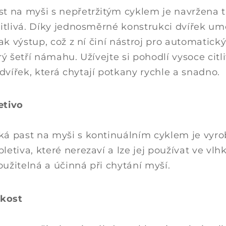
t na myši s nepřetržitým cyklem je navržena t
citlivá. Díky jednosměrné konstrukci dvířek u
šak výstup, což z ní činí nástroj pro automatický
rý šetří námahu. Užívejte si pohodlí vysoce citl
vířek, která chytají potkany rychle a snadno.
etivo
á past na myši s kontinuálním cyklem je vyro
etiva, které nerezaví a lze jej používat ve vlh
užitelná a účinná při chytání myší.
ikost