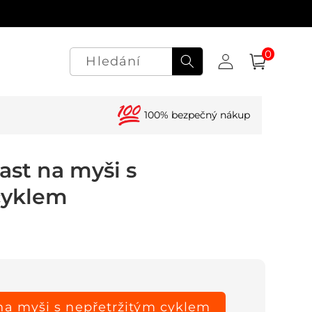
0
Přihlásit
0
polož.
Hledání
Košík
se
100% bezpečný nákup
st na myši s
cyklem
na myši s nepřetržitým cyklem