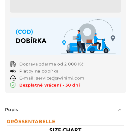
dámské
dámské
dvoudílné
dvoudílné
oblečení
oblečení
pro
pro
volný
volný
čas,
čas,
které
které
se
se
skládá
skládá
Doprava zdarma od 2 000 Kč
ze
ze
Platby na dobírka
saténového
saténového
E-mail: service@swinimi.com
topu
topu
a
a
Bezplatné vrácení - 30 dní
kalhot✨.
kalhot✨.
S
Popis
b
a
GRÖSSENTABELLE
l