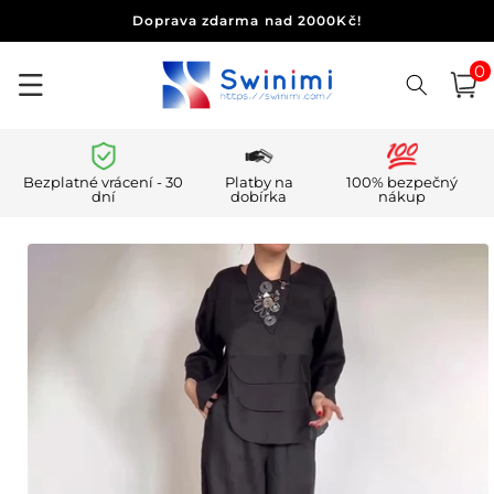
Přejít k
Doprava zdarma nad 2000Kč!
obsahu
0
0
polo
Košík
Bezplatné vrácení - 30
Platby na
100% bezpečný
dní
dobírka
nákup
Přejít na
informace
o
produktu