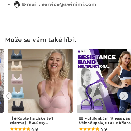
E-mail : service@swinimi.com
Může se vám také líbit
【🔥Kupte 1 a získejte 1
🏃‍♂️ Multifunkční fitness pás 
zdarma】👙🎀.Sexy
Účinně spaluje tuk z břicha
shromažďovací podprsenka
4.8
4.9