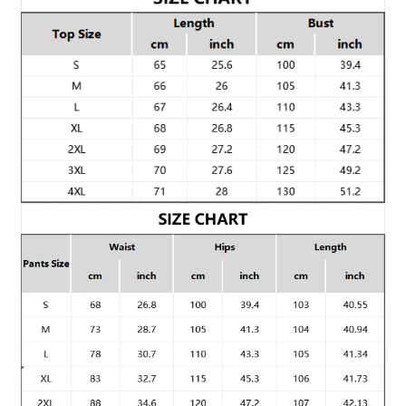
i
t
e
l
n
ý
o
b
s
a
h