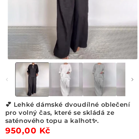
Otevřít
multimédia
1
v
modálním
okně
💕 Lehké dámské dvoudílné oblečení
pro volný čas, které se skládá ze
saténového topu a kalhot✨.
Běžná
950,00 Kč
Výprodejová