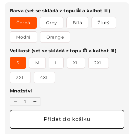
cena
cena
Barva (set se skládá z topu 🧥 a kalhot 👖)
Černá
Grey
Bílá
Žlutý
Modrá
Orange
Velikost (set se skládá z topu 🧥 a kalhot 👖)
S
M
L
XL
2XL
3XL
4XL
Množství
Snížit
Zvýšit
množství
množství
produktu
produktu
Přidat do košíku
💕
💕
Lehké
Lehké