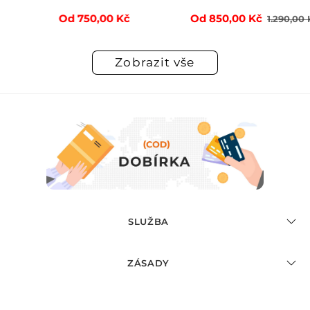
ýprodejová
Běžná
Běžná
Od 750,00 Kč
Od 850,00 Kč
1.290,00 
ena
cena
cena
Zobrazit vše
SLUŽBA
ZÁSADY