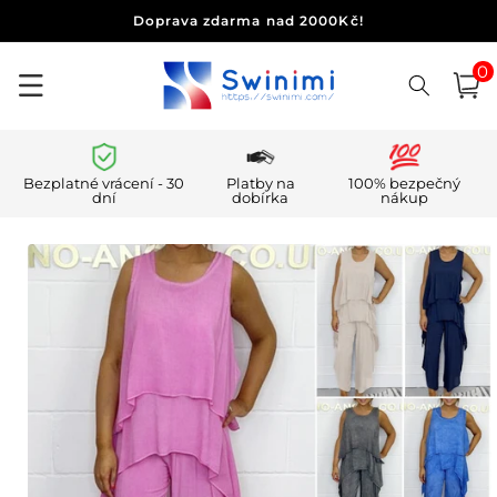
Přejít k
Doprava zdarma nad 2000Kč!
obsahu
0
0
polo
Košík
Bezplatné vrácení - 30
Platby na
100% bezpečný
dní
dobírka
nákup
Přejít na
informace
o
produktu