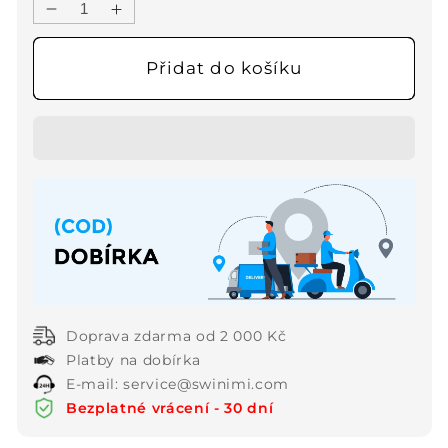
Snížit
Zvýšit
množství
množství
produktu
produktu
Přidat do košíku
Příležitostné
Příležitostné
bez
bez
rukávů
rukávů
volný
volný
top
top
a
a
kalhoty
kalhoty
oblek
oblek
pro
pro
Plus
Plus
velikost
velikost
Doprava zdarma od 2 000 Kč
ženy
ženy
Platby na dobírka
E-mail: service@swinimi.com
Bezplatné vrácení - 30 dní