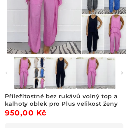
Otevřít
multimédia
1
v
modálním
okně
Příležitostné bez rukávů volný top a
kalhoty oblek pro Plus velikost ženy
Běžná
950,00 Kč
Výprodejová
cena
cena