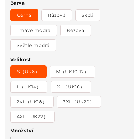
Barva
Černá
Růžová
Šedá
Tmavě modrá
Béžová
Světle modrá
Velikost
S（UK8）
M（UK10-12）
L（UK14）
XL（UK16）
2XL（UK18）
3XL（UK20）
4XL（UK22）
Množství