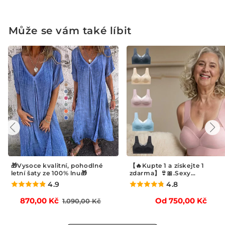
Může se vám také líbit
🎁Vysoce kvalitní, pohodlné
【🔥Kupte 1 a získejte 1
letní šaty ze 100% lnu🎁
zdarma】👙🎀.Sexy
shromažďovací podprsenka
4.9
4.8
Běžná
Výprodejová
Běžná
870,00 Kč
Od 750,00 Kč
1.090,00 Kč
cena
cena
cena