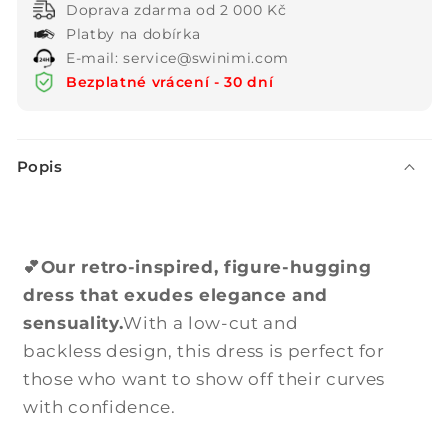
Doprava zdarma od 2 000 Kč
Platby na dobírka
E-mail: service@swinimi.com
Bezplatné vrácení - 30 dní
S
Popis
b
a
l
i
💕Our retro-inspired, figure-hugging
t
dress that exudes elegance and
e
sensuality.
With a low-cut and
l
backless design, this dress is perfect for
n
those who want to show off their curves
ý
with confidence.
o
b