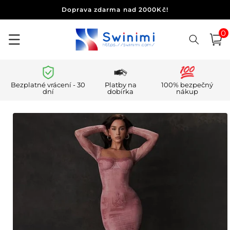
Přejít k
Doprava zdarma nad 2000Kč!
obsahu
0
0
polo
Košík
Bezplatné vrácení - 30
Platby na
100% bezpečný
dní
dobírka
nákup
Přejít na
informace
o
produktu