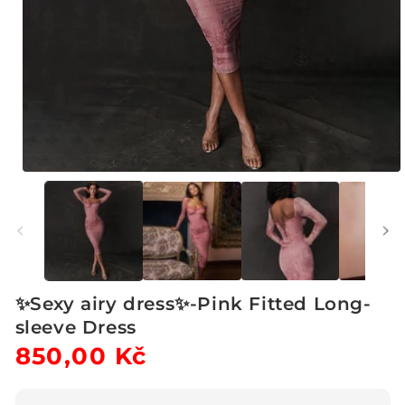
Otevřít
multimédia
1
v
modálním
okně
✨Sexy airy dress✨-Pink Fitted Long-
sleeve Dress
Běžná
850,00 Kč
Výprodejová
cena
cena