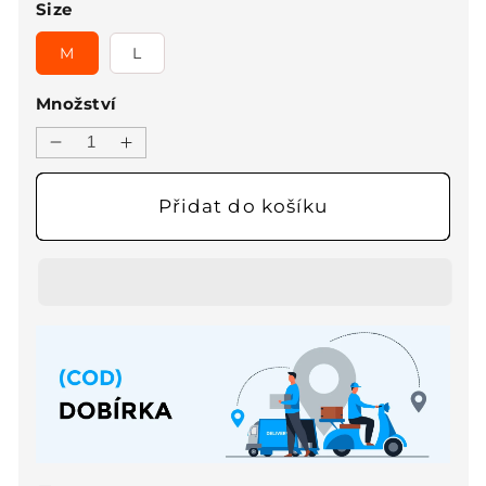
Size
M
L
Množství
Snížit
Zvýšit
množství
množství
produktu
produktu
Přidat do košíku
✨Sexy
✨Sexy
airy
airy
dress✨-
dress✨-
Pink
Pink
Fitted
Fitted
Long-
Long-
sleeve
sleeve
Dress
Dress