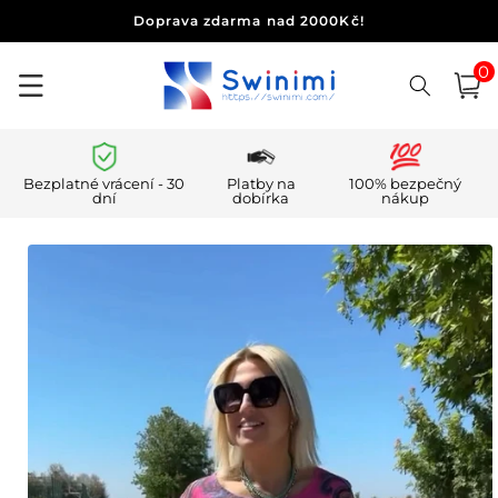
Přejít k
Doprava zdarma nad 2000Kč!
obsahu
0
0
polo
Košík
Bezplatné vrácení - 30
Platby na
100% bezpečný
dní
dobírka
nákup
Přejít na
informace
o
produktu