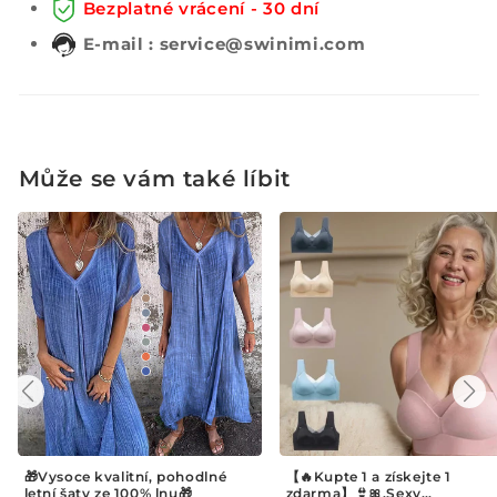
Bezplatné vrácení - 30 dní
E-mail : service@swinimi.com
Může se vám také líbit
【🔥Kupte 1 a získejte 1
🏃‍♂️ Multifunkční fitness pás 
zdarma】👙🎀.Sexy
Účinně spaluje tuk z břicha