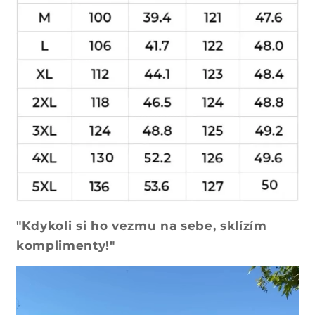
ý
o
b
s
a
h
"Kdykoli si ho vezmu na sebe, sklízím
komplimenty!"