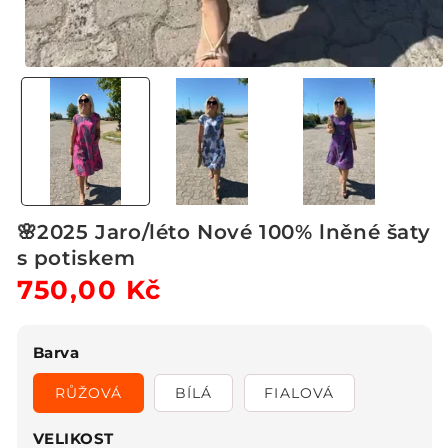
Otevřít
multimédia
1
v
modálním
okně
🌸2025 Jaro/léto Nové 100% lněné šaty
s potiskem
Běžná
750,00 Kč
Výprodejová
cena
cena
Barva
RŮŽOVÁ
BÍLÁ
FIALOVÁ
VELIKOST