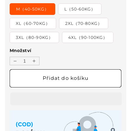
M（40-50KG）
L（50-60KG）
XL（60-70KG）
2XL（70-80KG）
3XL（80-90KG）
4XL（90-100KG）
Množství
Snížit
Zvýšit
množství
množství
produktu
produktu
Přidat do košíku
🌸
🌸
2025
2025
Jaro/léto
Jaro/léto
Nové
Nové
100%
100%
lněné
lněné
šaty
šaty