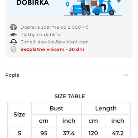
s
s
potiskem
potiskem
Doprava zdarma od 2 000 Kč
Platby na dobírka
E-mail: service@swinimi.com
Bezplatné vrácení - 30 dní
S
Popis
b
a
l
i
t
e
l
n