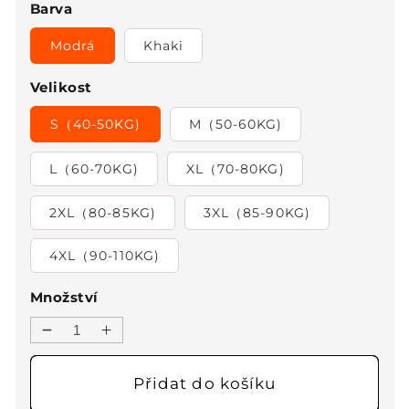
Barva
Modrá
Khaki
Velikost
S（40-50KG)
M（50-60KG)
L（60-70KG)
XL（70-80KG)
2XL（80-85KG)
3XL（85-90KG)
4XL（90-110KG)
Množství
Snížit
Zvýšit
množství
množství
produktu
produktu
Přidat do košíku
💕
💕