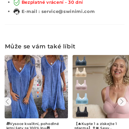
Bezplatné vrácení - 30 dní
E-mail : service@swinimi.com
Může se vám také líbit
【🔥Kupte 1 a získejte 1
🏃‍♂️ Multifunkční fitness pás 
zdarma】👙🎀.Sexy
Účinně spaluje tuk z břicha