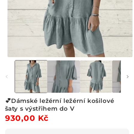
Otevřít
multimédia
1
v
modálním
okně
💕Dámské ležérní ležérní košilové
šaty s výstřihem do V
Běžná
930,00 Kč
Výprodejová
cena
cena