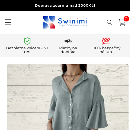
Přejít k
Doprava zdarma nad 2000Kč!
obsahu
0
0
polo
Košík
Bezplatné vrácení - 30
Platby na
100% bezpečný
dní
dobírka
nákup
Přejít na
informace
o
produktu