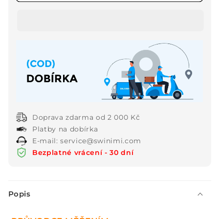
Dámské
Dámské
ležérní
ležérní
ležérní
ležérní
košilové
košilové
šaty
šaty
s
s
výstřihem
výstřihem
do
do
V
V
Doprava zdarma od 2 000 Kč
Platby na dobírka
E-mail: service@swinimi.com
Bezplatné vrácení - 30 dní
S
Popis
b
a