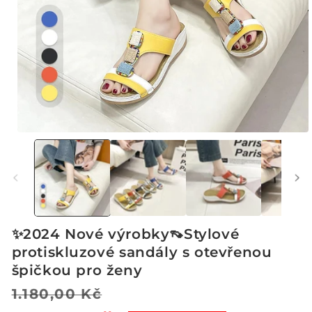
Otevřít
multimédia
1
v
modálním
okně
✨2024 Nové výrobky👡Stylové
protiskluzové sandály s otevřenou
špičkou pro ženy
Běžná
Výprodejová
1.180,00 Kč