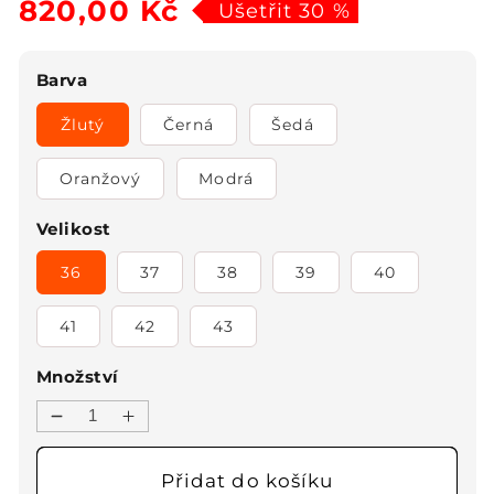
820,00 Kč
cena
cena
Ušetřit 30 %
Barva
Žlutý
Černá
Šedá
Oranžový
Modrá
Velikost
36
37
38
39
40
41
42
43
Množství
Snížit
Zvýšit
množství
množství
produktu
produktu
Přidat do košíku