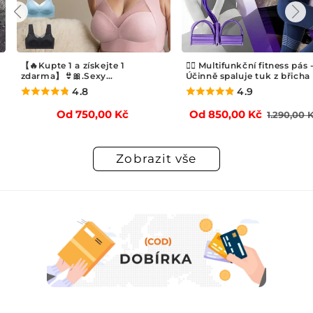
🏃‍♂️ Multifunkční fitness pás - 🔥
🎉Univerzální automatický
Účinně spaluje tuk z břicha
pilník na nehty pro dospělé
děti
4.9
4.9
Běžná
Výprodejová
Běžn
Od 850,00 Kč
Od 790,00 Kč
1.290,00 Kč
1.290,00
cena
cena
cena
Zobrazit vše