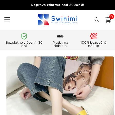
Přejít k
Doprava zdarma nad 2000Kč!
obsahu
0
0
polo
Košík
Bezplatné vrácení - 30
Platby na
100% bezpečný
dní
dobírka
nákup
Přejít na
informace
o
produktu