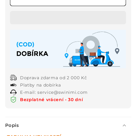
✨2024
✨2024
Nové
Nové
výrobky
výrobky
👡
👡
Stylové
Stylové
protiskluzové
protiskluzové
sandály
sandály
s
s
otevřenou
otevřenou
špičkou
špičkou
pro
pro
Doprava zdarma od 2 000 Kč
ženy
ženy
Platby na dobírka
E-mail: service@swinimi.com
Bezplatné vrácení - 30 dní
S
Popis
b