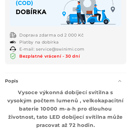
světě
světě
Doprava zdarma od 2 000 Kč
Platby na dobírka
E-mail: service@swinimi.com
Bezplatné vrácení - 30 dní
S
Popis
b
a
Vysoce výkonná dobíjecí svítilna s
l
vysokým počtem lumenů , velkokapacitní
i
baterie 10000 m-a-h pro dlouhou
t
životnost, tato LED dobíjecí svítilna může
e
pracovat až 72 hodin.
l