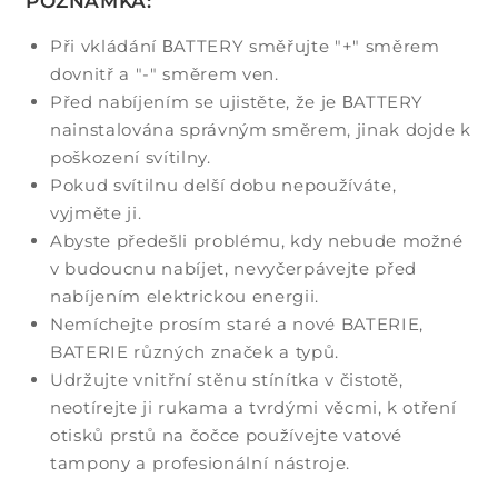
POZNÁMKA:
Při vkládání ΒATTERY směřujte "+" směrem
dovnitř a "-" směrem ven.
Před nabíjením se ujistěte, že je ΒATTERY
nainstalována správným směrem, jinak dojde k
poškození svítilny.
Pokud svítilnu delší dobu nepoužíváte,
vyjměte ji.
Abyste předešli problému, kdy nebude možné
v budoucnu nabíjet, nevyčerpávejte před
nabíjením elektrickou energii.
Nemíchejte prosím staré a nové BATERIE,
BATERIE různých značek a typů.
Udržujte vnitřní stěnu stínítka v čistotě,
neotírejte ji rukama a tvrdými věcmi, k otření
otisků prstů na čočce používejte vatové
tampony a profesionální nástroje.