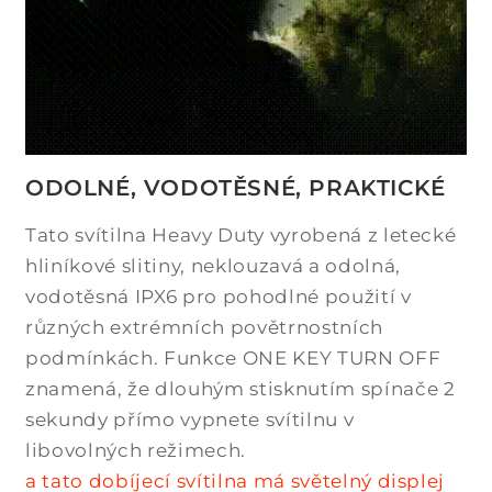
ODOLNÉ, VODOTĚSNÉ, PRAKTICKÉ
Tato svítilna Heavy Duty vyrobená z letecké
hliníkové slitiny, neklouzavá a odolná,
vodotěsná IPX6 pro pohodlné použití v
různých extrémních povětrnostních
podmínkách. Funkce ONE KEY TURN OFF
znamená, že dlouhým stisknutím spínače 2
sekundy přímo vypnete svítilnu v
libovolných režimech.
a tato dobíjecí svítilna má světelný displej