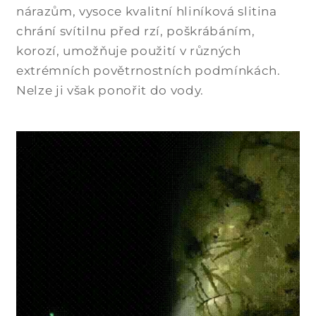
nárazům, vysoce kvalitní hliníková slitina
chrání svítilnu před rzí, poškrábáním,
korozí, umožňuje použití v různých
extrémních povětrnostních podmínkách.
Nelze ji však ponořit do vody.