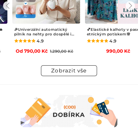
💕Elastické kalhoty v pase s
✨New 2026 nepropustn
i
etnickým potiskem🌸
kalhotky s vysokým pa
proužky v jednom balen
4.9
4.9
Výprodejová
Běžná
Běžná
990,00 Kč
Od 690,00 Kč
Kč
cena
cena
cena
Zobrazit vše