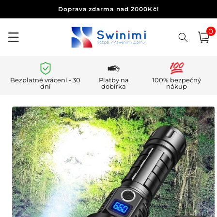
Přejít k
Doprava zdarma nad 2000Kč!
obsahu
0
0
polo
Košík
Bezplatné vrácení - 30
Platby na
100% bezpečný
dní
dobírka
nákup
Přejít na
informace
o
produktu