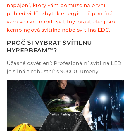
napájení, který vám pomůže na první
pohled vidět zbytek energie. připomíná
vám včasné nabití svítilny, praktické jako
kempingová svítilna nebo svítilna EDC.
PROČ SI VYBRAT SVÍTILNU
HYPERBEAM™?
Úžasné osvětlení: Profesionální svítilna LED
je silná a robustní: s 90000 lumeny.