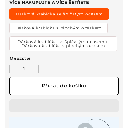
VÍCE NAKUPUJTE A VÍCE ŠETŘETE
Dárková krabička se špičatým ocasem
Dárková krabička s plochým ocáskem
Dárková krabička se špičatým ocasem＋
Dárková krabička s plochým ocasem
Množství
Snížit
Zvýšit
množství
množství
produktu
produktu
Přidat do košíku
✨Oblíbený
✨Oblíbený
Produkt✨
Produkt✨
Nejvýkonnější
Nejvýkonnější
LED
LED
svítilna
svítilna
na
na