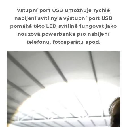
n
Vstupní port USB umožňuje rychlé
ý
nabíjení svítilny a výstupní port USB
o
pomáhá této LED svítilně fungovat jako
b
nouzová powerbanka pro nabíjení
s
telefonu, fotoaparátu apod.
a
h