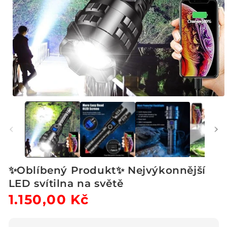
Otevřít
multimédia
1
v
modálním
okně
✨Oblíbený Produkt✨ Nejvýkonnější
LED svítilna na světě
Běžná
1.150,00 Kč
Výprodejová
cena
cena