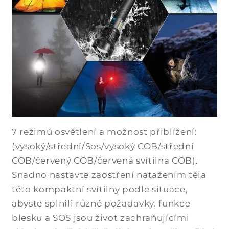
7 režimů osvětlení a možnost přiblížení:
(vysoký/střední/Sos/vysoký COB/střední
COB/červený COB/červená svítilna COB).
Snadno nastavte zaostření natažením těla
této kompaktní svítilny podle situace,
abyste splnili různé požadavky. funkce
blesku a SOS jsou život zachraňujícími