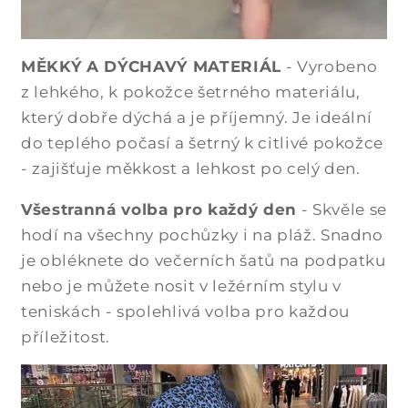
MĚKKÝ A DÝCHAVÝ MATERIÁL
- Vyrobeno
z lehkého, k pokožce šetrného materiálu,
který dobře dýchá a je příjemný. Je ideální
do teplého počasí a šetrný k citlivé pokožce
- zajišťuje měkkost a lehkost po celý den.
Všestranná volba pro každý den
- Skvěle se
hodí na všechny pochůzky i na pláž. Snadno
je obléknete do večerních šatů na podpatku
nebo je můžete nosit v ležérním stylu v
teniskách - spolehlivá volba pro každou
příležitost.