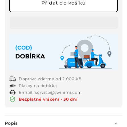
produktu
produktu
Přidat do košíku
💖
💖
Dámské
Dámské
módní
módní
šaty
šaty
s
s
leopardím
leopardím
potiskem
potiskem
a
a
volným
volným
výstřihem
výstřihem
do
do
Doprava zdarma od 2 000 Kč
V
V
Platby na dobírka
E-mail: service@swinimi.com
Bezplatné vrácení - 30 dní
S
Popis
b