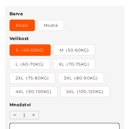
Barva
Khaki
Modrá
Velikost
S（40-50KG)
M（50-60KG)
L（60-70KG)
XL（70-75KG)
2XL（75-80KG)
3XL（80-90KG)
4XL（90-100KG)
5XL（100-120KG)
Množství
Snížit
Zvýšit
množství
množství