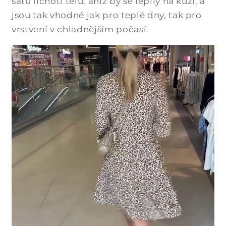
šatů lichotí tělu, aniž by se lepily na kůži, a
jsou tak vhodné jak pro teplé dny, tak pro
vrstvení v chladnějším počasí.