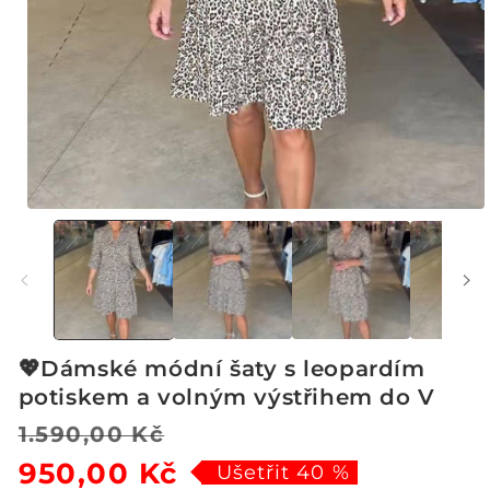
Otevřít
multimédia
1
v
modálním
okně
💖Dámské módní šaty s leopardím
potiskem a volným výstřihem do V
Běžná
Výprodejová
1.590,00 Kč
950,00 Kč
cena
cena
Ušetřit 40 %