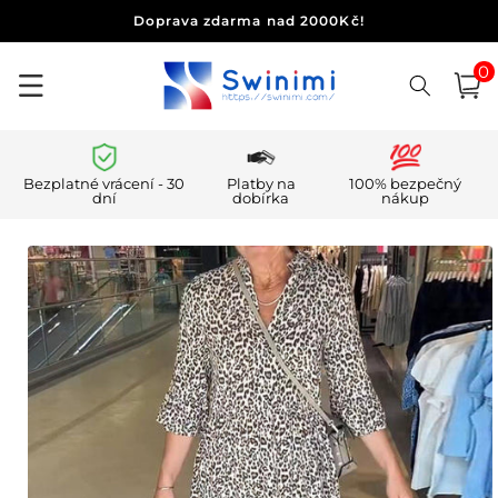
Přejít k
Doprava zdarma nad 2000Kč!
obsahu
0
0
polo
Košík
Bezplatné vrácení - 30
Platby na
100% bezpečný
dní
dobírka
nákup
Přejít na
informace
o
produktu