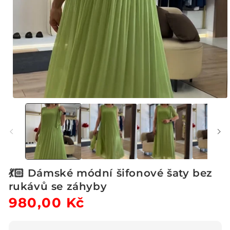
Otevřít
multimédia
1
v
modálním
okně
💃🏻 Dámské módní šifonové šaty bez
rukávů se záhyby
Běžná
980,00 Kč
Výprodejová
cena
cena