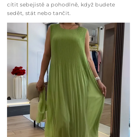
cítit sebejistě a pohodlně, když budete
sedět, stát nebo tančit.