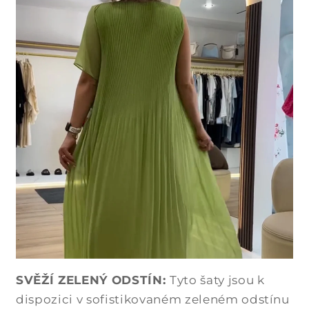
SVĚŽÍ ZELENÝ ODSTÍN:
Tyto šaty jsou k
dispozici v sofistikovaném zeleném odstínu