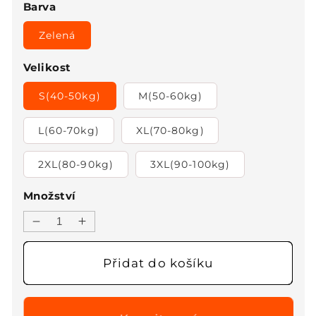
Barva
Zelená
Velikost
S(40-50kg)
M(50-60kg)
L(60-70kg)
XL(70-80kg)
2XL(80-90kg)
3XL(90-100kg)
Množství
Snížit
Zvýšit
množství
množství
produktu
produktu
Přidat do košíku
💃🏻
💃🏻
Dámské
Dámské
módní
módní