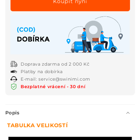
šifonové
šifonové
šaty
šaty
bez
bez
rukávů
rukávů
se
se
záhyby
záhyby
Doprava zdarma od 2 000 Kč
Platby na dobírka
E-mail: service@swinimi.com
Bezplatné vrácení - 30 dní
S
Popis
b
a
TABULKA VELIKOSTÍ
l