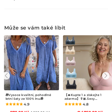
Může se vám také líbit
【🔥Kupte 1 a získejte 1
🏃‍♂️ Multifunkční fitness pás 
zdarma】👙🎀.Sexy
Účinně spaluje tuk z břicha
shromažďovací podprsenka
4.8
4.9