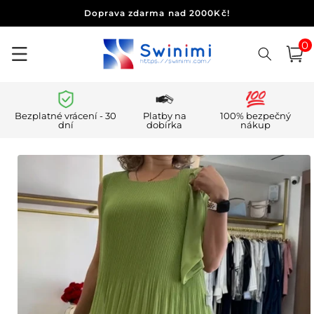
Přejít k
Doprava zdarma nad 2000Kč!
obsahu
0
0
polo
Košík
Bezplatné vrácení - 30
Platby na
100% bezpečný
dní
dobírka
nákup
Přejít na
informace
o
produktu