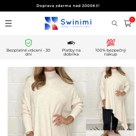
Přejít k
Doprava zdarma nad 2000Kč!
obsahu
0
0
polo
Košík
Bezplatné vrácení - 30
Platby na
100% bezpečný
dní
dobírka
nákup
Přejít na
informace
o
produktu