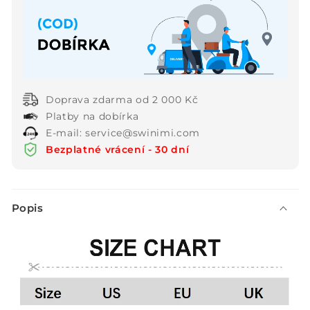
svetr
svetr
s
s
rolákem
rolákem
Doprava zdarma od 2 000 Kč
Platby na dobírka
E-mail: service@swinimi.com
Bezplatné vrácení - 30 dní
S
Popis
b
a
l
i
t
e