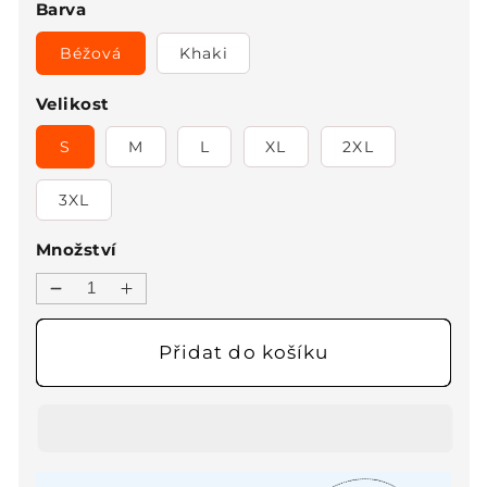
Barva
Béžová
Khaki
Velikost
S
M
L
XL
2XL
3XL
Množství
Snížit
Zvýšit
množství
množství
produktu
produktu
Přidat do košíku
Dámský
Dámský
ležérní
ležérní
pletený
pletený
pevný
pevný
nepravidelný
nepravidelný