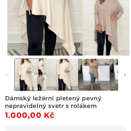
Otevřít
multimédia
1
v
modálním
okně
Dámský ležérní pletený pevný
nepravidelný svetr s rolákem
Běžná
1.000,00 Kč
Výprodejová
cena
cena