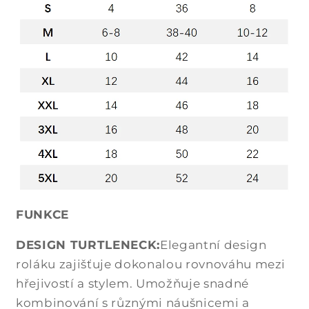
l
n
ý
o
b
s
a
h
FUNKCE
DESIGN TURTLENECK:
Elegantní design
roláku zajišťuje dokonalou rovnováhu mezi
hřejivostí a stylem. Umožňuje snadné
kombinování s různými náušnicemi a