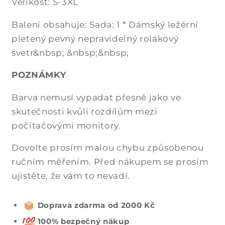
Velikost: S-3XL
Balení obsahuje: Sada: 1 * Dámský ležérní
pletený pevný nepravidelný rolákový
svetr&nbsp; &nbsp;&nbsp;
POZNÁMKY
Barva nemusí vypadat přesně jako ve
skutečnosti kvůli rozdílům mezi
počítačovými monitory.
Dovolte prosím malou chybu způsobenou
ručním měřením. Před nákupem se prosím
ujistěte, že vám to nevadí.
Doprava zdarma od 2000 Kč
100% bezpečný nákup