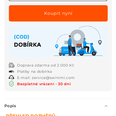
✨Elegantní
✨Elegantní
dámské
dámské
krátké
krátké
šaty
šaty
bez
bez
rukávů
rukávů
s
s
potiskem
potiskem
Doprava zdarma od 2 000 Kč
Platby na dobírka
E-mail: service@swinimi.com
Bezplatné vrácení - 30 dní
S
Popis
b
a