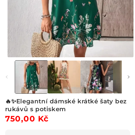
Otevřít
multimédia
1
v
modálním
okně
🔥✨Elegantní dámské krátké šaty bez
rukávů s potiskem
Běžná
750,00 Kč
Výprodejová
cena
cena