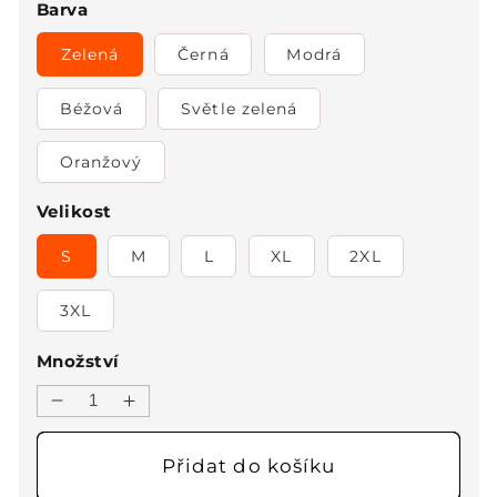
Barva
Zelená
Černá
Modrá
Béžová
Světle zelená
Oranžový
Velikost
S
M
L
XL
2XL
3XL
Množství
Snížit
Zvýšit
množství
množství
produktu
produktu
Přidat do košíku
🔥
🔥