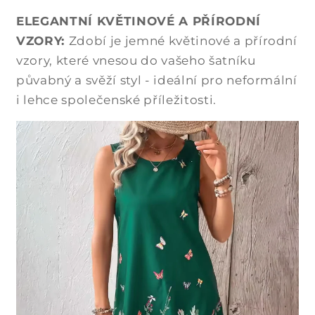
ELEGANTNÍ KVĚTINOVÉ A PŘÍRODNÍ
VZORY:
Zdobí je jemné květinové a přírodní
vzory, které vnesou do vašeho šatníku
půvabný a svěží styl - ideální pro neformální
i lehce společenské příležitosti.