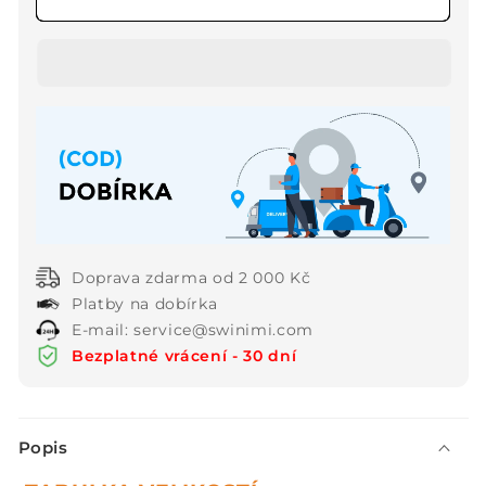
【✨2024
【✨2024
Nové
Nové
výrobky】
výrobky】
👗
👗
Dámský
Dámský
dvoudílný
dvoudílný
svetr
svetr
s
s
korzetem
korzetem
a
a
vypasovanými
vypasovanými
Doprava zdarma od 2 000 Kč
šaty
šaty
Platby na dobírka
E-mail: service@swinimi.com
Bezplatné vrácení - 30 dní
S
Popis
b