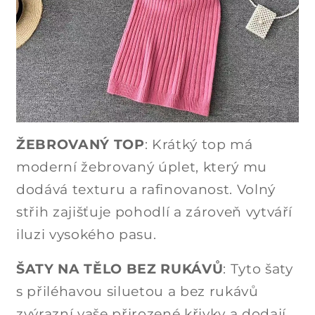
ŽEBROVANÝ TOP
: Krátký top má
moderní žebrovaný úplet, který mu
dodává texturu a rafinovanost. Volný
střih zajišťuje pohodlí a zároveň vytváří
iluzi vysokého pasu.
ŠATY NA TĚLO BEZ RUKÁVŮ
: Tyto šaty
s přiléhavou siluetou a bez rukávů
zvýrazní vaše přirozené křivky a dodají