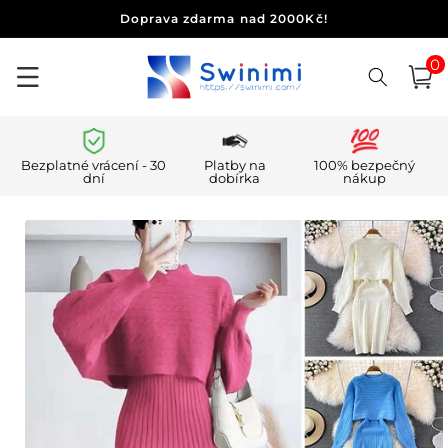
Přejít k
Doprava zdarma nad 2000Kč!
obsahu
0
0
polo
Košík
Bezplatné vrácení - 30
Platby na
100% bezpečný
dní
dobírka
nákup
Přejít na
informace
o
produktu