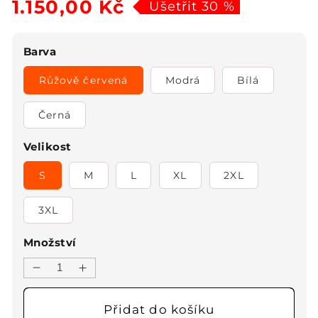
1.150,00 Kč
cena
cena
Ušetřit 30 %
Barva
Růžově červená
Modrá
Bílá
Černá
Velikost
S
M
L
XL
2XL
3XL
Množství
Snížit
Zvýšit
množství
množství
produktu
produktu
Přidat do košíku