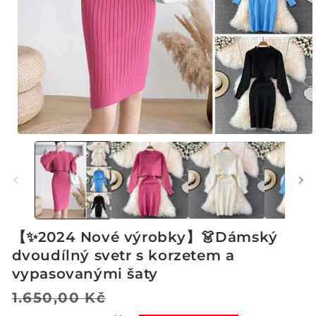
Otevřít
multimédia
1
v
modálním
okně
【✨2024 Nové výrobky】👗Dámský
dvoudílný svetr s korzetem a
vypasovanými šaty
Běžná
Výprodejová
1.650,00 Kč