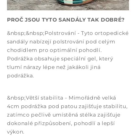
PROČ JSOU TYTO SANDÁLY TAK DOBRÉ?
&nbsp;&nbsp;Polstrování - Tyto ortopedické
sandály nabízejí polstrování pod celým
chodidlem pro optimální pohodlí.
Podrážka obsahuje speciální gel, který
tlumí nárazy lépe než jakákoli jiná
podrážka.
&nbsp;Větší stabilita - Mimořádně velká
4cm podrážka pod patou zajišťuje stabilitu,
zatímco pečlivě umístěná stélka zajišťuje
dokonalé přizpůsobení, pohodlí a lepší
výkon.