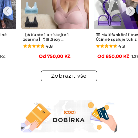
【🔥Kupte 1 a získejte 1
🏃‍♂️ Multifunkční fitness pás 
zdarma】👙🎀.Sexy
Účinně spaluje tuk z břicha
shromažďovací podprsenka
4.8
4.9
ýprodejová
Běžná
Běžná
Od 750,00 Kč
Od 850,00 Kč
1.290,00 
ena
cena
cena
Zobrazit vše