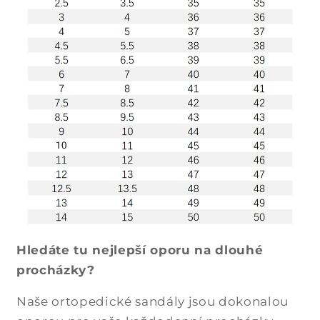
e
l
n
ý
o
b
s
a
h
Hledáte tu nejlepší oporu na dlouhé
procházky?
Naše ortopedické sandály jsou dokonalou