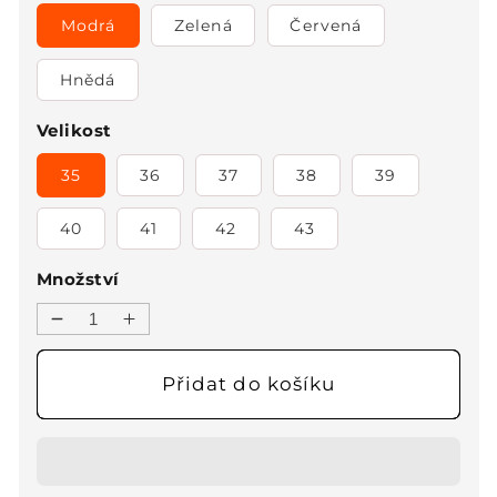
Modrá
Zelená
Červená
Hnědá
Velikost
35
36
37
38
39
40
41
42
43
Množství
Snížit
Zvýšit
množství
množství
produktu
produktu
Přidat do košíku
🙋‍♀️Sandały
🙋‍♀️Sandały
dámské
dámské
na
na
podpatcích
podpatcích