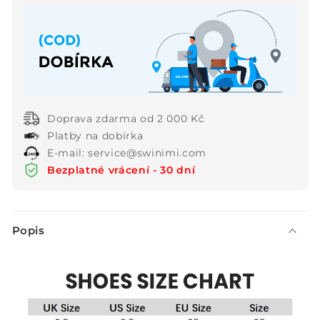
Doprava zdarma od 2 000 Kč
Platby na dobírka
E-mail: service@swinimi.com
Bezplatné vrácení - 30 dní
S
Popis
b
a
l
i
t