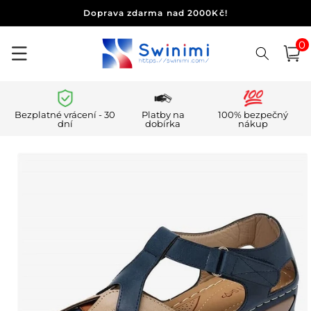
Přejít k
Doprava zdarma nad 2000Kč!
obsahu
0
0
polo
Košík
Bezplatné vrácení - 30
Platby na
100% bezpečný
dní
dobírka
nákup
Přejít na
informace
o
produktu